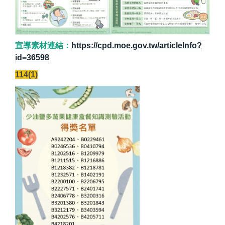
宣導素材連結：
https://cpd.moe.gov.tw/articleInfo?
id=36598
114(1)