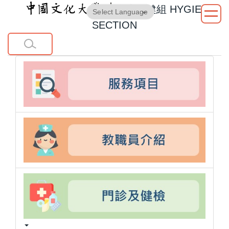
衛生保健組
HYGIENE
跳
Powered by
Translate
到
SECTION
主
要
內
容
區