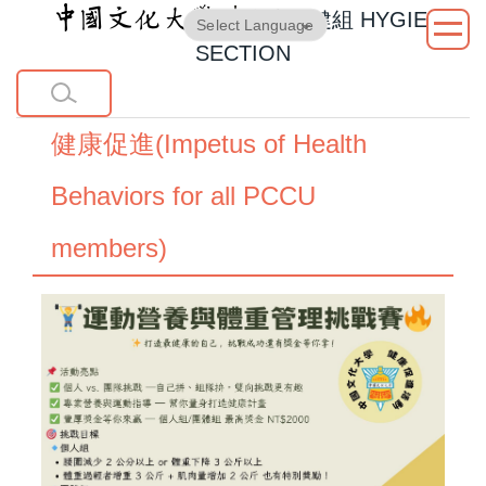
衛生保健組
HYGIENE
跳
Powered by
Translate
到
SECTION
主
要
內
健康促進(Impetus of Health
容
區
Behaviors for all PCCU
members)