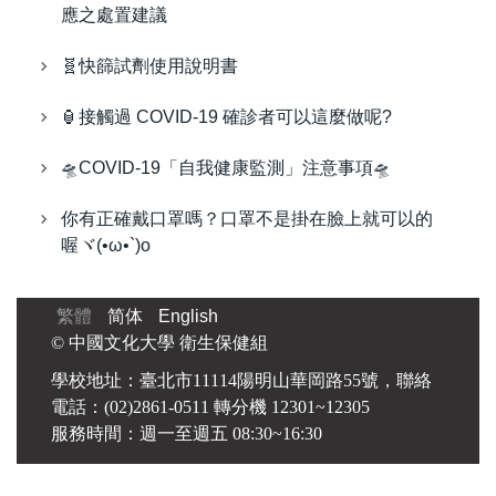
應之處置建議
🧬快篩試劑使用說明書
🏮接觸過 COVID-19 確診者可以這麼做呢?
🛸COVID-19「自我健康監測」注意事項🛸
你有正確戴口罩嗎？口罩不是掛在臉上就可以的
喔ヾ(•ω•`)o
繁體
简体
English
© 中國文化大學 衛生保健組
學校地址：臺北市11114陽明山華岡路55號，聯絡
電話：(02)2861-0511 轉分機 12301~12305
服務時間：週一至週五 08:30~16:30