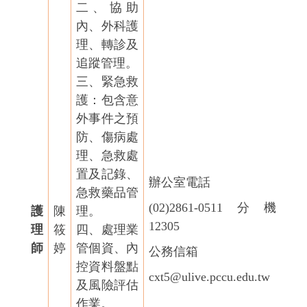
二、協助
內、外科護
理、轉診及
追蹤管理。
三、緊急救
護：包含意
外事件之預
防、傷病處
理、急救處
置及記錄、
辦公室電話
急救藥品管
(02)2861-0511
分機
護
陳
理。
12305
理
筱
四、處理業
師
婷
管個資、內
公務信箱
控資料盤點
cxt5@ulive.pccu.edu.tw
及風險評估
作業。