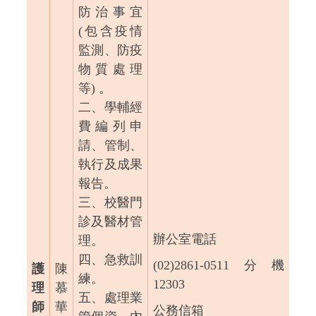
防治事宜
(包含疫情
監測、防疫
物質處理
等) 。
二、學輔經
費編列申
請、管制、
執行及成果
報告。
三、校醫門
診及醫材管
辦公室電話
理。
四、急救訓
(02)2861-0511
分機
護
陳
練。
12303
理
慕
五、處理業
師
華
公務信箱