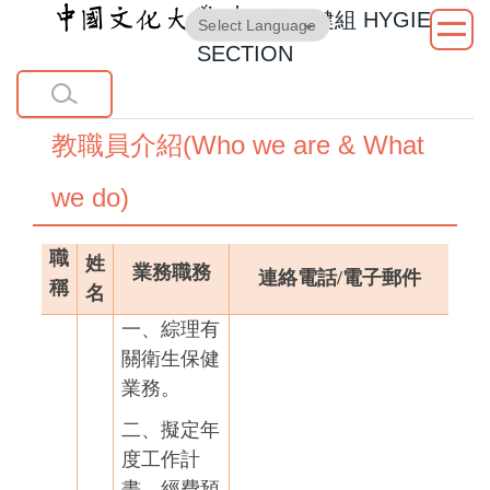
衛生保健組
HYGIENE
跳
Powered by
Translate
到
SECTION
主
要
內
教職員介紹(Who we are & What
容
區
we do)
職
姓
業務職務
連絡電話/電子郵件
稱
名
一、綜理有
關衛生保健
業務。
二、擬定年
度工作計
畫、經費預