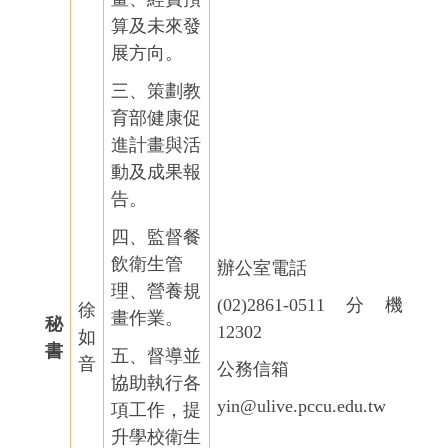
算及未來發
展方向。
三、策劃教
育部健康促
進計畫與活
動及成果報
告。
四、監督餐
飲衛生管
辦公室電話
理、營養規
(02)2861-0511
分機
徐
畫作業。
秘
12302
如
書
五、督導並
音
公務信箱
協助執行各
yin@ulive.pccu.edu.tw
項工作，提
升學校衛生