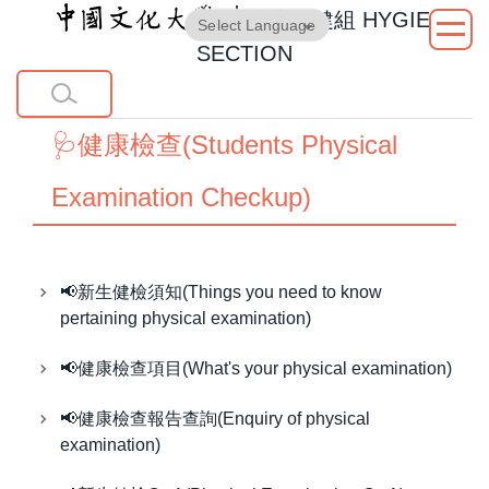
衛生保健組
HYGIENE
跳
Powered by
Translate
到
SECTION
主
要
內
🩺健康檢查(Students Physical
容
區
Examination Checkup)
📢新生健檢須知(Things you need to know
pertaining physical examination)
📢健康檢查項目(What's your physical examination)
📢健康檢查報告查詢(Enquiry of physical
examination)