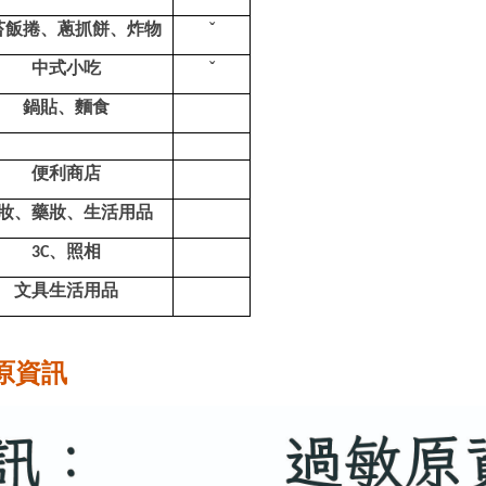
苔飯捲、蔥抓餅、炸物
ˇ
中式小吃
ˇ
鍋貼、麵食
便利商店
妝、藥妝、生活用品
、照相
3C
文具生活用品
原資訊