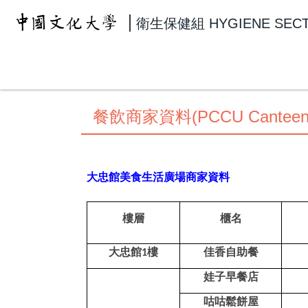
跳
衛生保健組
HYGIENE SEC
到
主
要
內
容
區
餐飲商家資料(PCCU Canteen in
大忠館美食生活廣場商家資料
樓層
櫃名
大忠館
樓
佳香自助餐
1
娃子早餐店
咕咕鬆餅屋