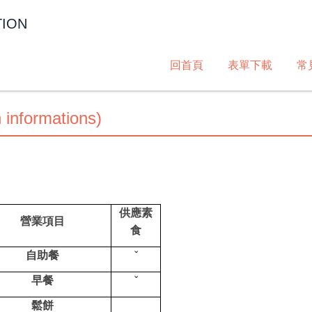
TION
回首頁
表單下載
常
formations)
供應素
營業項目
食
自助餐
ˇ
早餐
ˇ
鬆餅