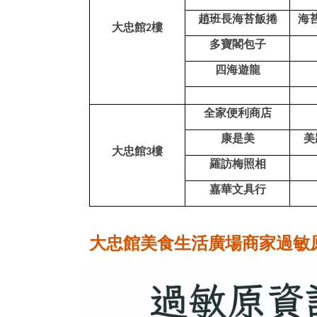
趙班長海苔飯捲
海
大忠館
樓
2
多寶閣包子
四海遊龍
全家便利商店
康是美
美
大忠館
樓
3
羅訪梅照相
嘉華文具行
大忠館美食生活廣場商家過敏