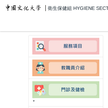
跳
衛生保健組
HYGIENE SEC
到
主
要
內
容
區