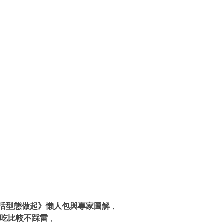
活型態做起》懶人包與專家圖解
，
吃
比較不踩雷
，