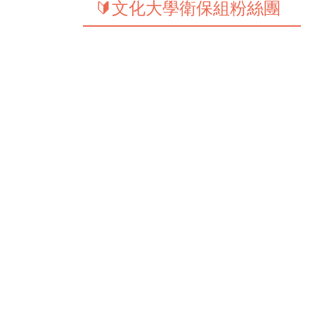
🔰文化大學衛保組粉絲團