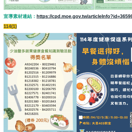
宣導素材連結：
https://cpd.moe.gov.tw/articleInfo?id=3659
114(1)