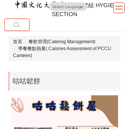
衛生保健組
HYGIENE
跳
Powered by
Translate
到
SECTION
主
要
內
容
首頁
餐飲管理(Catering Management)
區
學餐餐點熱量( Calories Assessment of PCCU
Canteen)
咕咕鬆餅