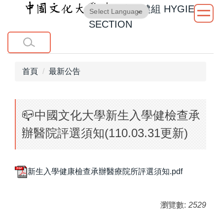
衛生保健組
HYGIENE
跳
Powered by
Translate
到
SECTION
主
要
內
容
首頁
最新公告
區
📪中國文化大學新生入學健檢查承
辦醫院評選須知(110.03.31更新)
新生入學健康檢查承辦醫療院所評選須知.pdf
瀏覽數:
2529