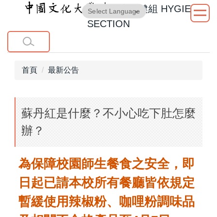
衛生保健組
HYGIENE
跳
Powered by
Translate
到
SECTION
主
要
內
容
首頁
最新公告
區
蘇丹紅是什麼？不小心吃下肚怎麼
辦？
為保障校園師生餐食之安全，即
日起已請本校所有餐廳皆依規定
暫緩使用辣椒粉、咖哩粉調味品